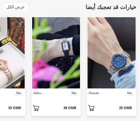
خيارات قد تعجبك أيضا
عرض الكل
Alshu...
Shanah
Miw
Miw
Miw
35 OMR
38 OMR
25 OMR