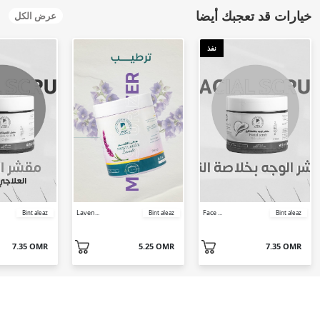
خيارات قد تعجبك أيضا
عرض الكل
نفذ
Laven...
Face ...
Bint aleaz
Bint aleaz
Bint aleaz
7.35 OMR
5.25 OMR
7.35 OMR