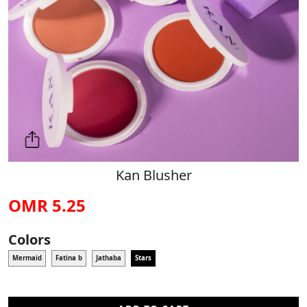
Kan Blusher
5.25 OMR
Colors
Mermaid
Fatina b
Jathaba
Stars