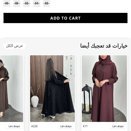
56
55
52
54
53
ADD TO CART
خيارات قد تعجبك أيضا
عرض الكل
A228
K71
Lam abaya
Lam abaya
Lam abaya