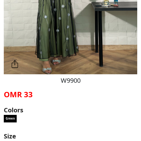
W9900
33 OMR
Colors
Green
Size