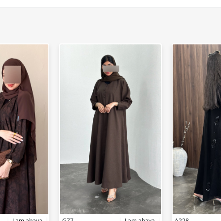
Lam abaya
G77
Lam abaya
A228