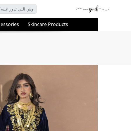
essories
Skincare Products
-->