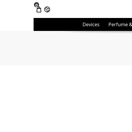
0
Devices
Perfume &