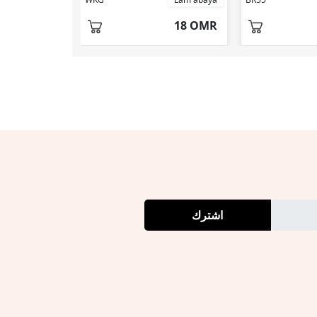
18 OMR
18 OMR
اشترك