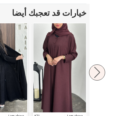
خيارات قد تعجبك أيضا
Lam abaya
K71
Lam abaya