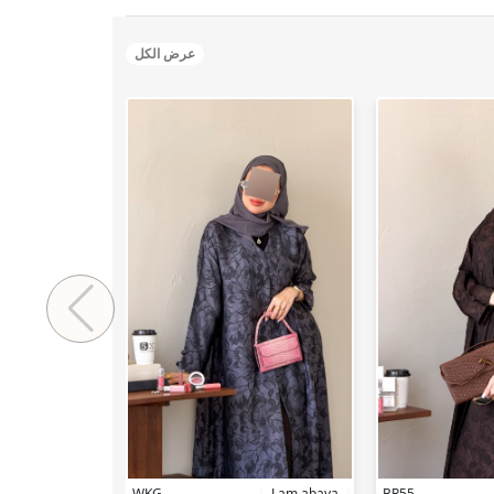
عرض الكل
Lam abaya
WKG
Lam abaya
BR55