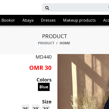
 Bookor
Abaya
Dresses
Makeup products
Acc
PRODUCT
PRODUCT
HOME
MD440
30 OMR
Colors
Blue
Size
55
54
53