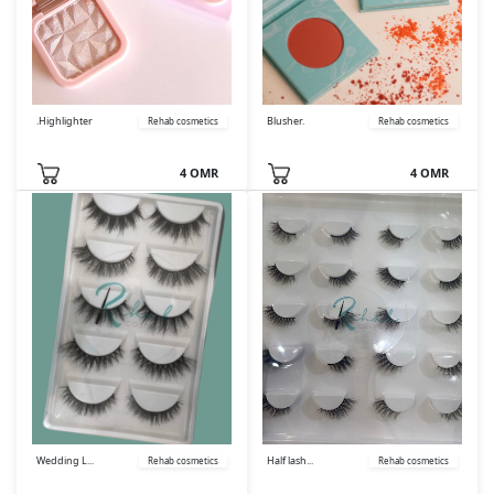
.Highlighter
Blusher.
Rehab cosmetics
Rehab cosmetics
4 OMR
4 OMR
Wedding L...
Half lash...
Rehab cosmetics
Rehab cosmetics