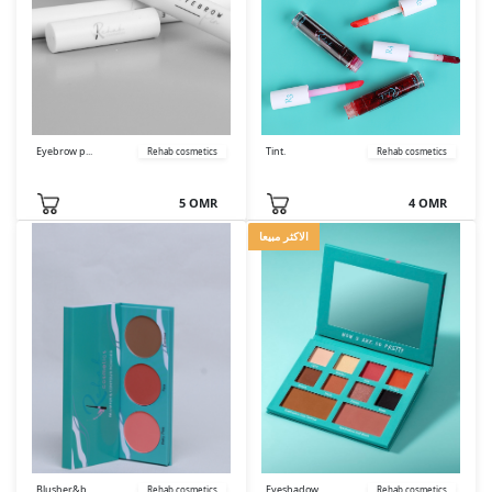
Eyebrow p...
Tint.
Rehab cosmetics
Rehab cosmetics
5 OMR
4 OMR
الاكثر مبيعا
Blusher&b...
Eyeshadow...
Rehab cosmetics
Rehab cosmetics