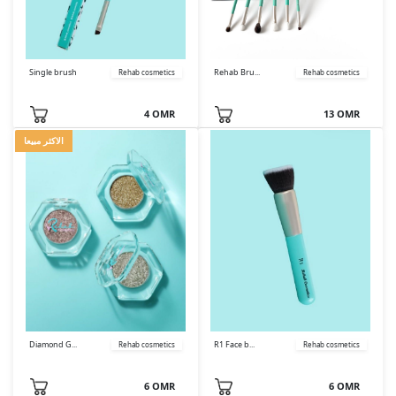
Single brush
Rehab Bru...
Rehab cosmetics
Rehab cosmetics
4 OMR
13 OMR
الاكثر مبيعا
Diamond G...
R1 Face b...
Rehab cosmetics
Rehab cosmetics
6 OMR
6 OMR